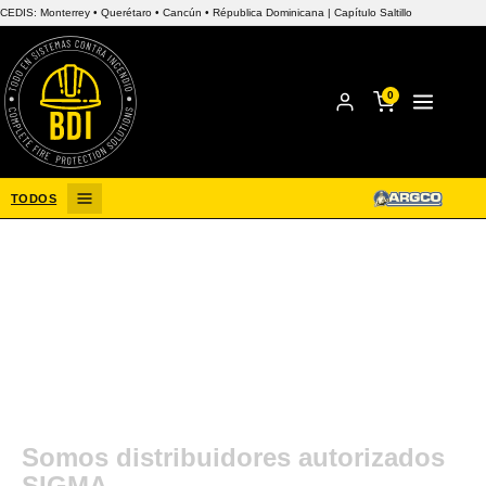
CEDIS: Monterrey • Querétaro • Cancún • Républica Dominicana | Capítulo Saltillo
0
Menú
TODOS
Somos distribuidores autorizados
SIGMA.